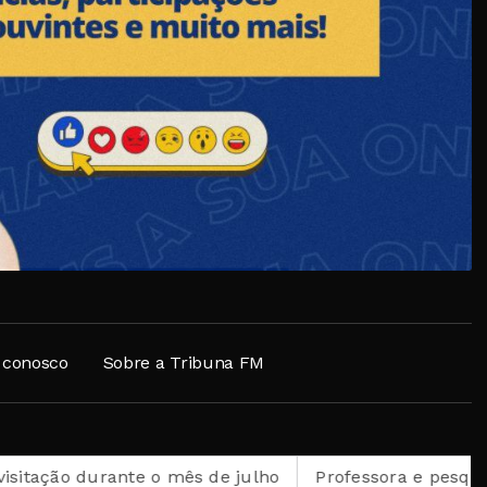
 conosco
Sobre a Tribuna FM
nte o mês de julho
Professora e pesquisadora petrop