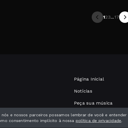
1
2
3
...
17
Página Inicial
Notícias
Peça sua música
Programação
ue nós e nossos parceiros possamos lembrar de você e entender
como consentimento implícito à nossa
política de privacidade
.