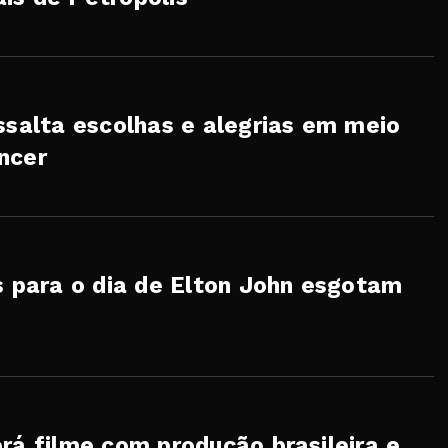
ssalta escolhas e alegrias em meio
ncer
s para o dia de Elton John esgotam
rá filme com produção brasileira e