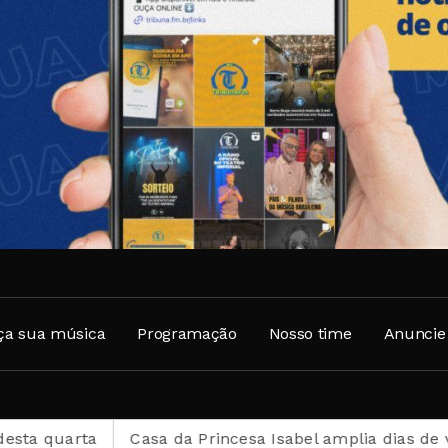
ça sua música
Programação
Nosso time
Anuncie
Casa da Princesa Isabel amplia dias de visitação dura