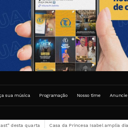
ça sua música
Programação
Nosso time
Anuncie
sta quarta
Casa da Princesa Isabel amplia dias de vi