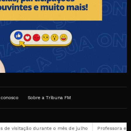
 conosco
Sobre a Tribuna FM
sitação durante o mês de julho
Professora e pesquisa