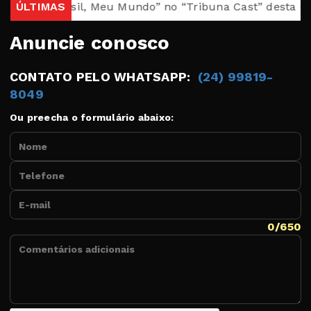
áculo “Brasil, Meu Mundo” no “Tribuna Cast” desta quarta
ÚLTIMAS
Anuncie conosco
CONTATO PELO WHATSAPP:
(24) 99819-
8049
Ou preecha o formulário abaixo:
Nome
Telefone
E-mail
Comentários adicionais
0/650