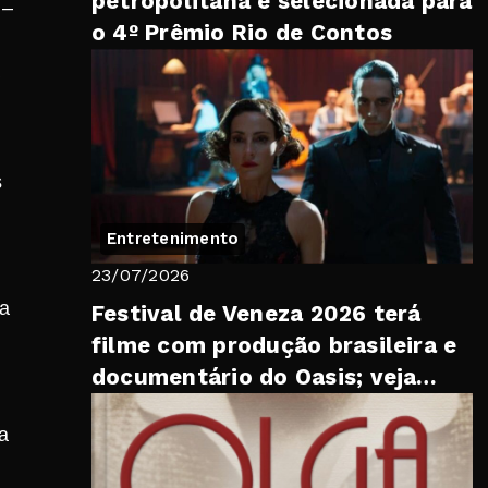
petropolitana é selecionada para
 –
o 4º Prêmio Rio de Contos
a
s
Entretenimento
23/07/2026
 a
Festival de Veneza 2026 terá
filme com produção brasileira e
documentário do Oasis; veja
lista
da