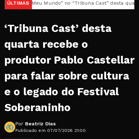
Brasil, Meu Mundo” no “Tribuna Cast” desta quarta
ÚLTIMAS
Cas
‘Tribuna Cast’ desta
quarta recebe o
produtor Pablo Castellar
para falar sobre cultura
e o legado do Festival
Soberaninho
Por
Beatriz Dias
Publicado em 07/07/2026 21:00