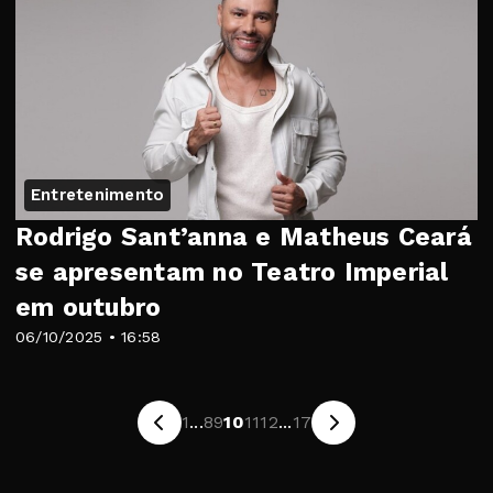
Entretenimento
Rodrigo Sant’anna e Matheus Ceará
se apresentam no Teatro Imperial
em outubro
06/10/2025 • 16:58
1
...
8
9
10
11
12
...
17